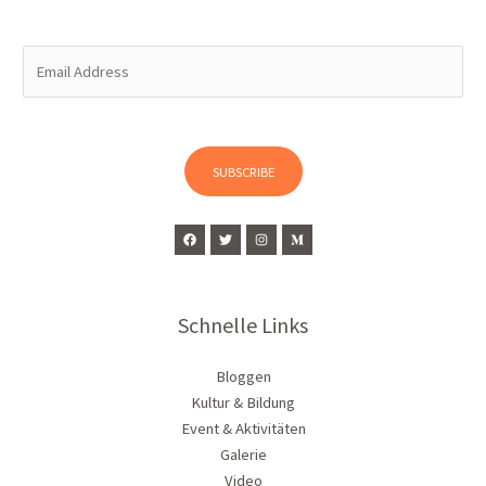
E
m
a
i
l
SUBSCRIBE
*
Schnelle Links
Bloggen
Kultur & Bildung
Event & Aktivitäten
Galerie
Video