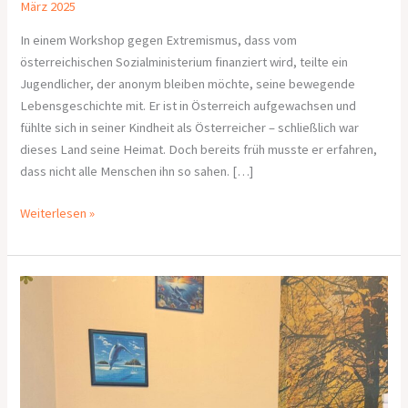
März 2025
In einem Workshop gegen Extremismus, dass vom
österreichischen Sozialministerium finanziert wird, teilte ein
Jugendlicher, der anonym bleiben möchte, seine bewegende
Lebensgeschichte mit. Er ist in Österreich aufgewachsen und
fühlte sich in seiner Kindheit als Österreicher – schließlich war
dieses Land seine Heimat. Doch bereits früh musste er erfahren,
dass nicht alle Menschen ihn so sahen. […]
Weiterlesen »
Workshop
gegen
Extremismus
am
08.02.2025