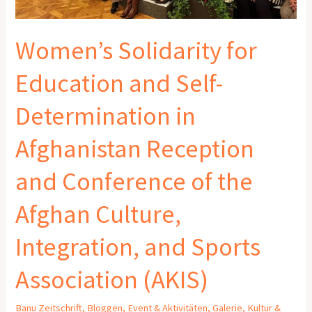
of
the
Women’s Solidarity for
Afghan
Culture,
Education and Self-
Integration,
and
Determination in
Sports
Association
Afghanistan Reception
(AKIS)
and Conference of the
Afghan Culture,
Integration, and Sports
Association (AKIS)
Banu Zeitschrift
,
Bloggen
,
Event & Aktivitäten
,
Galerie
,
Kultur &