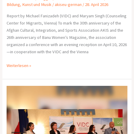
Bildung
,
Kunst und Musik
/
akiseu-german
/
28. April 2026
Report by Michael Fanizadeh (VIDC) and Maryam Singh (Counseling
Center for Migrants, Vienna) To mark the 30th anniversary of the
Afghan Cultural, Integration, and Sports Association AKIS and the
26th anniversary of Banu Women’s Magazine, the association
organized a conference with an evening reception on April 10, 2026
—in cooperation with the VIDC and the Vienna
Weiterlesen »
Frauensolidarität
für
Bildung
und
Selbstbestimmung
in
Afghanistan