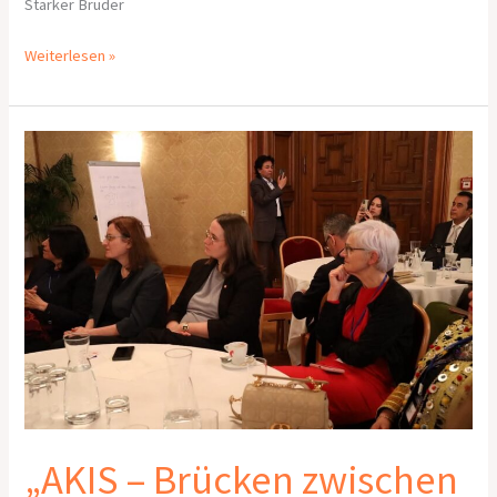
Starker Bruder
Weiterlesen »
„AKIS
–
Brücken
zwischen
Wien
und
Kabul:
Bildung,
Integration
und
Hoffnung“
„AKIS – Brücken zwischen