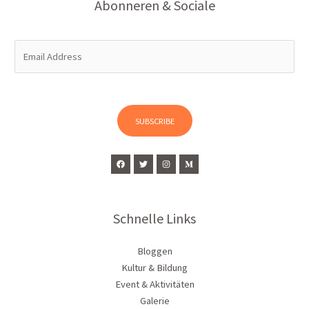
Abonneren & Sociale
E
m
a
i
l
SUBSCRIBE
*
Schnelle Links
Bloggen
Kultur & Bildung
Event & Aktivitäten
Galerie