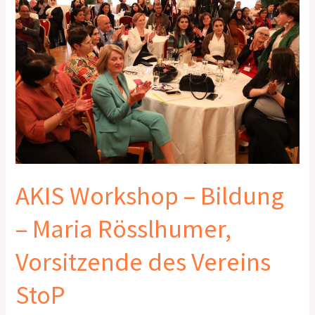
Bildung
–
Maria
Rösslhumer,
Vorsitzende
des
Vereins
StoP
AKIS Workshop – Bildung
– Maria Rösslhumer,
Vorsitzende des Vereins
StoP