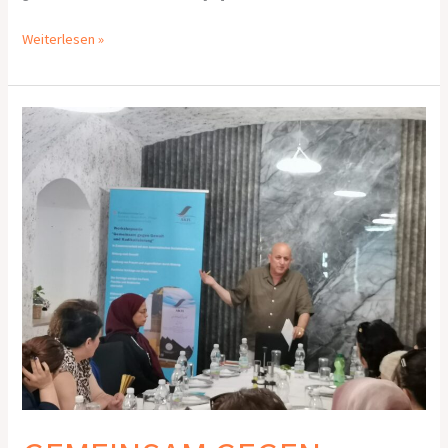
Weiterlesen »
GEMEINSAM
GEGEN
GEWALT
UND
RADIKALISIERUNG
–
21.6.2026
Frauen,
Linz