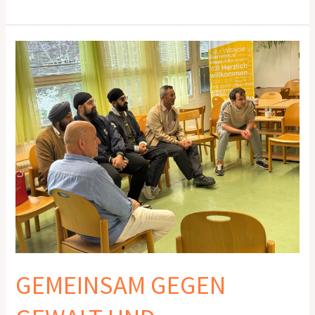
GEMEINSAM
GEGEN
GEWALT
UND
RADIKALISIERUNG
–
13.6.2026
Männer
GEMEINSAM GEGEN