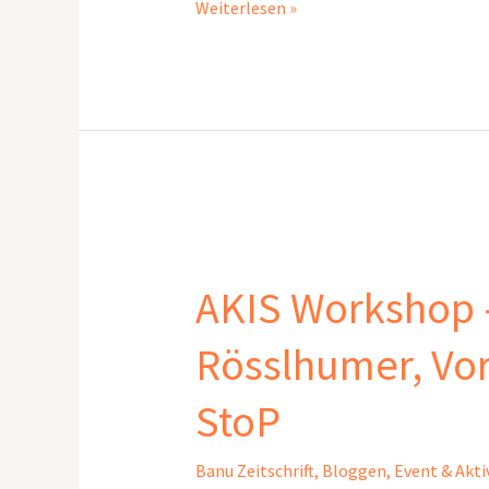
(AKIS)
Weiterlesen »
AKIS
Workshop –
AKIS Workshop –
Bildung
–
Rösslhumer, Vor
Maria
Rösslhumer,
StoP
Vorsitzende
des
Banu Zeitschrift
,
Bloggen
,
Event & Akti
Vereins