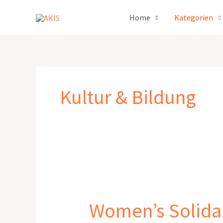
Zum
Home
Kategorien
Inhalt
springen
Kultur & Bildung
Women’s
Solidarity
Women’s Solidar
for
Education