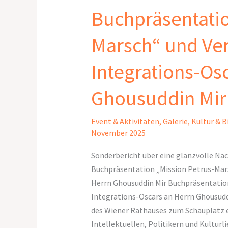
Buchpräsentatio
Petrus-
Marsch“
Marsch“ und Ve
und
Verleihung
Integrations-Os
des
Integrations-
Ghousuddin Mir
Oscars
an
Event & Aktivitäten
,
Galerie
,
Kultur & B
Herrn
November 2025
Ghousuddin
Mir
Sonderbericht über eine glanzvolle Nac
Buchpräsentation „Mission Petrus-Mars
Herrn Ghousuddin Mir Buchpräsentation
Integrations-Oscars an Herrn Ghousudd
des Wiener Rathauses zum Schauplatz
Intellektuellen, Politikern und Kultur