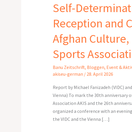
Self-Determinat
and
Self-
Reception and C
Determination
in
Afghan Culture, 
Afghanistan
Reception
Sports Associat
and
Conference
Banu Zeitschrift
,
Bloggen
,
Event & Akti
of
akiseu-german
/
28. April 2026
the
Afghan
Report by Michael Fanizadeh (VIDC) an
Culture,
Vienna) To mark the 30th anniversary o
Integration,
Association AKIS and the 26th anniver
and
organized a conference with an evening
Sports
the VIDC and the Vienna […]
Association