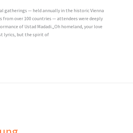
ral gatherings — held annually in the historic Vienna
es from over 100 countries — attendees were deeply
formance of Ustad Madadi.„Oh homeland, your love
 lyrics, but the spirit of
gung