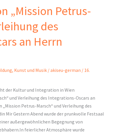
n „Mission Petrus-
rleihung des
cars an Herrn
ildung
,
Kunst und Musik
/
akiseu-german
/
16.
ht der Kultur und Integration in Wien
ch“ und Verleihung des Integrations-Oscars an
 „Mission Petrus-Marsch“ und Verleihung des
in Mir Gestern Abend wurde der prunkvolle Festsaal
 einer außergewöhnlichen Begegnung von
liebhabern.In feierlicher Atmosphäre wurde