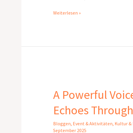
Weiterlesen »
A
Powerful
A Powerful Voic
Voice
from
Echoes Through
Afghanistan
Echoes
Through
Bloggen
,
Event & Aktivitäten
,
Kultur &
September 2025
Vienna’s