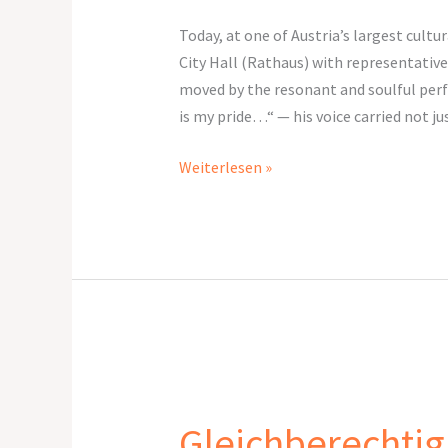
Rathaus
Today, at one of Austria’s largest cultu
City Hall (Rathaus) with representativ
moved by the resonant and soulful per
is my pride…“ — his voice carried not just
Weiterlesen »
Gleichberechtigung
Gleichberechti