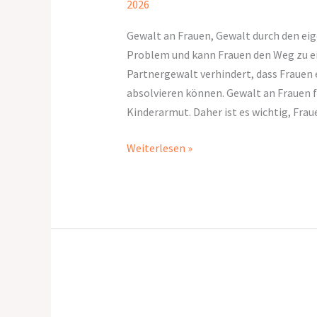
2026
StoP
Gewalt an Frauen, Gewalt durch den eige
Problem und kann Frauen den Weg zu e
Partnergewalt verhindert, dass Frauen 
absolvieren können. Gewalt an Frauen f
Kinderarmut. Daher ist es wichtig, Frau
Weiterlesen »
Buchpräsentation
„Mission