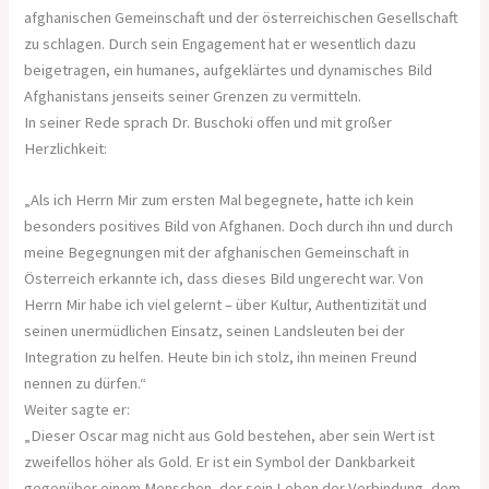
afghanischen Gemeinschaft und der österreichischen Gesellschaft
zu schlagen. Durch sein Engagement hat er wesentlich dazu
beigetragen, ein humanes, aufgeklärtes und dynamisches Bild
Afghanistans jenseits seiner Grenzen zu vermitteln.
In seiner Rede sprach Dr. Buschoki offen und mit großer
Herzlichkeit:
„Als ich Herrn Mir zum ersten Mal begegnete, hatte ich kein
besonders positives Bild von Afghanen. Doch durch ihn und durch
meine Begegnungen mit der afghanischen Gemeinschaft in
Österreich erkannte ich, dass dieses Bild ungerecht war. Von
Herrn Mir habe ich viel gelernt – über Kultur, Authentizität und
seinen unermüdlichen Einsatz, seinen Landsleuten bei der
Integration zu helfen. Heute bin ich stolz, ihn meinen Freund
nennen zu dürfen.“
Weiter sagte er:
„Dieser Oscar mag nicht aus Gold bestehen, aber sein Wert ist
zweifellos höher als Gold. Er ist ein Symbol der Dankbarkeit
gegenüber einem Menschen, der sein Leben der Verbindung, dem