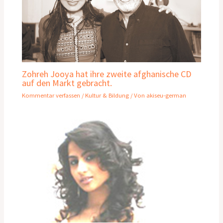
Zohreh Jooya hat ihre zweite afghanische CD
auf den Markt gebracht.
Kommentar verfassen
/
Kultur & Bildung
/ Von
akiseu-german