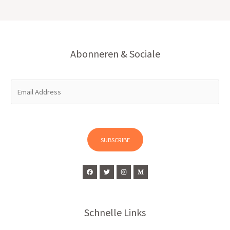
Abonneren & Sociale
E
m
a
i
l
SUBSCRIBE
*
Schnelle Links