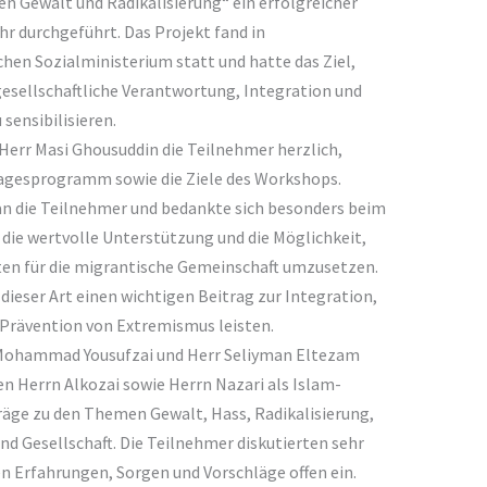
 Gewalt und Radikalisierung“ ein erfolgreicher
r durchgeführt. Das Projekt fand in
en Sozialministerium statt und hatte das Ziel,
esellschaftliche Verantwortung, Integration und
sensibilisieren.
Herr Masi Ghousuddin die Teilnehmer herzlich,
 Tagesprogramm sowie die Ziele des Workshops.
 an die Teilnehmer und bedankte sich besonders beim
 die wertvolle Unterstützung und die Möglichkeit,
äten für die migrantische Gemeinschaft umzusetzen.
ieser Art einen wichtigen Beitrag zur Integration,
 Prävention von Extremismus leisten.
i Mohammad Yousufzai und Herr Seliyman Eltezam
 Herrn Alkozai sowie Herrn Nazari als Islam-
räge zu den Themen Gewalt, Hass, Radikalisierung,
nd Gesellschaft. Die Teilnehmer diskutierten sehr
en Erfahrungen, Sorgen und Vorschläge offen ein.