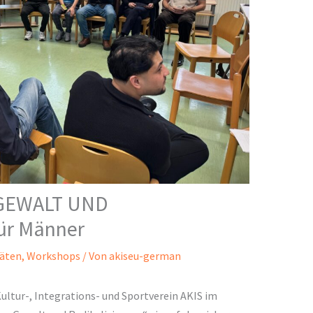
GEWALT UND
ür Männer
täten
,
Workshops
/ Von
akiseu-german
ltur-, Integrations- und Sportverein AKIS im