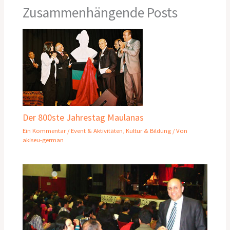
Zusammenhängende Posts
Der 800ste Jahrestag Maulanas
Ein Kommentar
/
Event & Aktivitäten
,
Kultur & Bildung
/ Von
akiseu-german