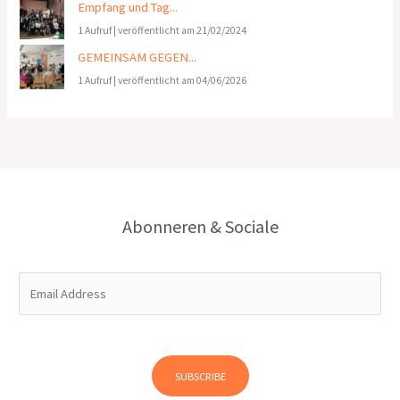
Empfang und Tag...
1 Aufruf
|
veröffentlicht am 21/02/2024
GEMEINSAM GEGEN...
1 Aufruf
|
veröffentlicht am 04/06/2026
Abonneren & Sociale
E
m
a
i
l
SUBSCRIBE
*