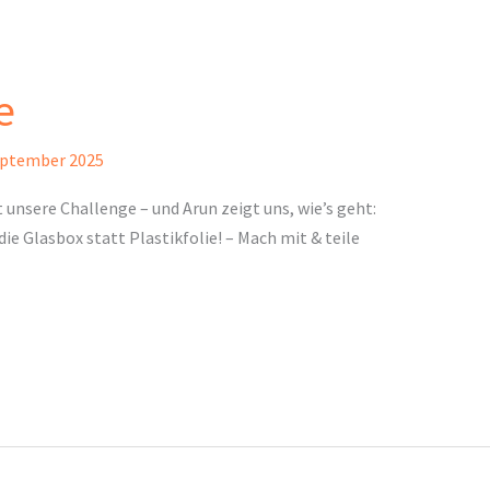
e
eptember 2025
 unsere Challenge – und Arun zeigt uns, wie’s geht:
ie Glasbox statt Plastikfolie! – Mach mit & teile