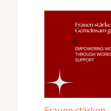
Frauen
stärken
–
Gemeinsam
gegen
Gewalt
&
Extremismus
Frauen stärken