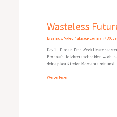
Wasteless Futur
Wasteless
Future
Erasmus
,
Video
/
akiseu-german
/
30. S
Day 1 – Plastic-Free Week Heute startet
Brot aufs Holzbrett schneiden → ab in d
deine plastikfreien Momente mit uns!
Weiterlesen »