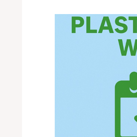
Wasteless
Future