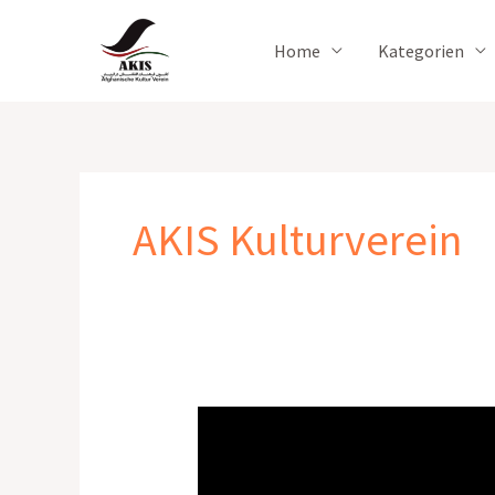
Zum
Inhalt
Home
Kategorien
springen
AKIS Kulturverein
wasteless
Future
Day