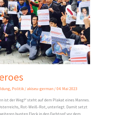
Heroes
ildung
,
Politik
/
akiseu-german
/
04. Mai 2023
en ist der Weg!“ steht auf dem Plakat eines Mannes.
Österreichs, Rot-Weiß-Rot, unterlegt. Damit setzt
eiteren bunten Fleck in den Farbtopf vor dem