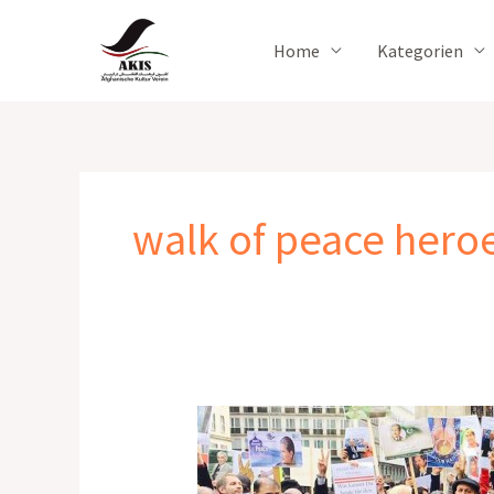
Zum
Inhalt
Home
Kategorien
springen
walk of peace hero
Walk
of
Peace