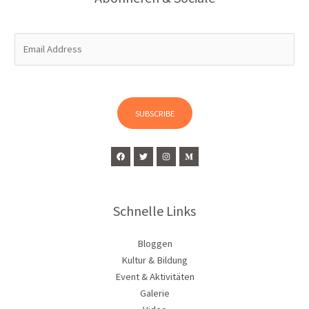
E
m
a
i
l
SUBSCRIBE
*
Schnelle Links
Bloggen
Kultur & Bildung
Event & Aktivitäten
Galerie