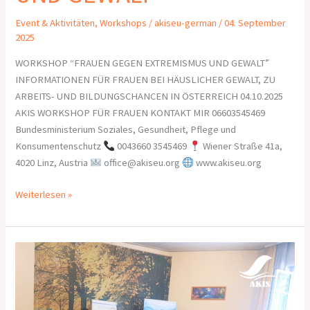
Event & Aktivitäten
,
Workshops
/
akiseu-german
/
04. September
2025
WORKSHOP “FRAUEN GEGEN EXTREMISMUS UND GEWALT”
INFORMATIONEN FÜR FRAUEN BEI HÄUSLICHER GEWALT, ZU
ARBEITS- UND BILDUNGSCHANCEN IN ÖSTERREICH 04.10.2025
AKIS WORKSHOP FÜR FRAUEN KONTAKT MIR 06603545469
Bundesministerium Soziales, Gesundheit, Pflege und
Konsumentenschutz
0043660 3545469
Wiener Straße 41a,
4020 Linz, Austria
office@akiseu.org
www.akiseu.org
Weiterlesen »
Bericht über
den
dritten Workshop
„Frauen