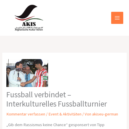
Zum
MAIN
Inhalt
MEN
springen
Fussball verbindet –
Interkulturelles Fussballturnier
Kommentar verfassen
/
Event & Aktivitäten
/ Von
akiseu-german
„Gib dem Rassismus keine Chance“ gesponsert von Tipp