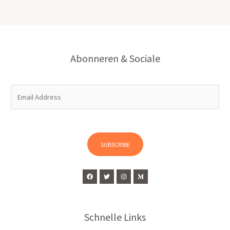
Abonneren & Sociale
E
m
a
i
l
SUBSCRIBE
*
Schnelle Links