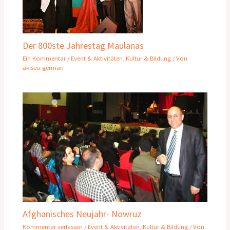
Der 800ste Jahrestag Maulanas
Ein Kommentar
/
Event & Aktivitäten
,
Kultur & Bildung
/ Von
akiseu-german
Afghanisches Neujahr- Nowruz
Kommentar verfassen
/
Event & Aktivitäten
,
Kultur & Bildung
/ Von