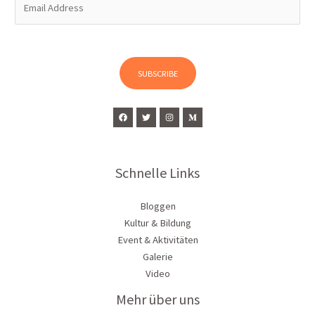
m
a
i
l
SUBSCRIBE
*
Schnelle Links
Bloggen
Kultur & Bildung
Event & Aktivitäten
Galerie
Video
Mehr über uns