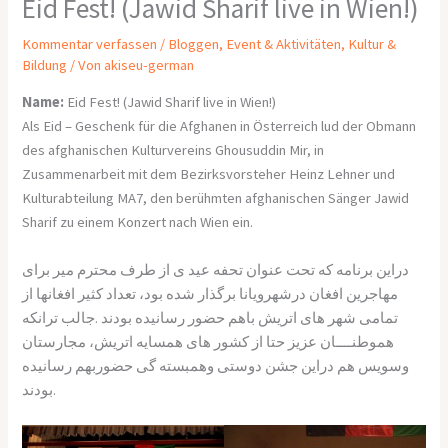
Eid Fest! (Jawid Sharif live in Wien!)
Kommentar verfassen
/
Bloggen
,
Event & Aktivitäten
,
Kultur &
Bildung
/ Von
akiseu-german
Name:
Eid Fest! (Jawid Sharif live in Wien!)
Als Eid – Geschenk für die Afghanen in Österreich lud der Obmann
des afghanischen Kulturvereins Ghousuddin Mir, in
Zusammenarbeit mit dem Bezirksvorsteher Heinz Lehner und
Kulturabteilung MA7, den berühmten afghanischen Sänger Jawid
Sharif zu einem Konzert nach Wien ein.
دراین برنامه که تحت عنوان تحفه عید ی از طرف محترم میر برای
مهاجرین افغان درشهرویانا برگذار شده بود، تعداد کثیر افغانها از
تمامی شهر های اتریش باهم حضور رسانیده بودند .جالب ترانکه
هموطنــــان عزیز حتا از کشور های همسایه اتریش، مجارستان
وسویس هم دراین جشن دوستی وهمبسته گی حضوربهم رسانيده
بودند.