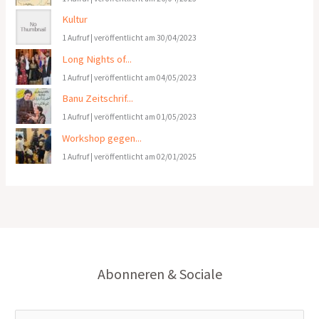
Kultur
1 Aufruf
|
veröffentlicht am 30/04/2023
Long Nights of...
1 Aufruf
|
veröffentlicht am 04/05/2023
Banu Zeitschrif...
1 Aufruf
|
veröffentlicht am 01/05/2023
Workshop gegen...
1 Aufruf
|
veröffentlicht am 02/01/2025
Abonneren & Sociale
E