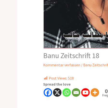
Banu Zeitschrift 18
Kommentar verfassen
/
Banu Zeitschrif
Post Views:
518
Spread the love
0
Frei