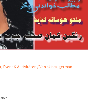
t
,
Event & Aktivitäten
/ Von
akiseu-german
gaben