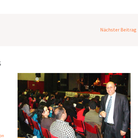
Nächster Beitrag
s
on