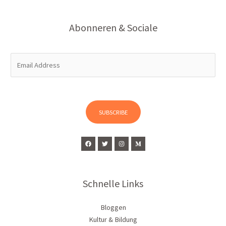
Abonneren & Sociale
E
m
a
i
l
SUBSCRIBE
*
Schnelle Links
Bloggen
Kultur & Bildung