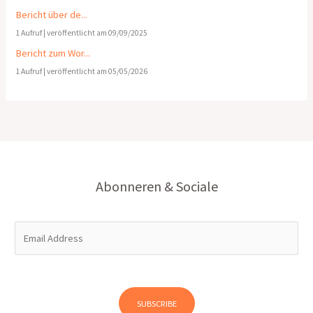
Bericht über de...
1 Aufruf
|
veröffentlicht am 09/09/2025
Bericht zum Wor...
1 Aufruf
|
veröffentlicht am 05/05/2026
Abonneren & Sociale
E
m
a
i
l
SUBSCRIBE