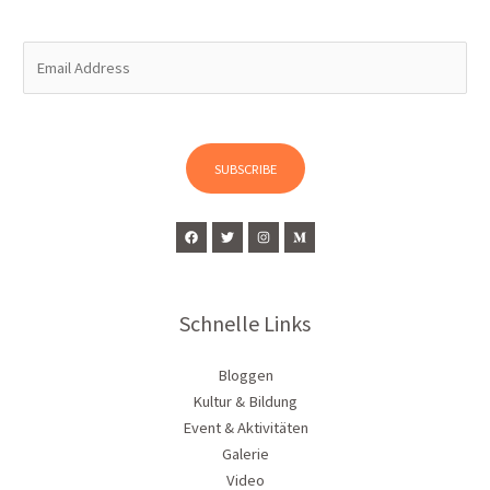
E
m
a
i
l
SUBSCRIBE
*
Schnelle Links
Bloggen
Kultur & Bildung
Event & Aktivitäten
Galerie
Video