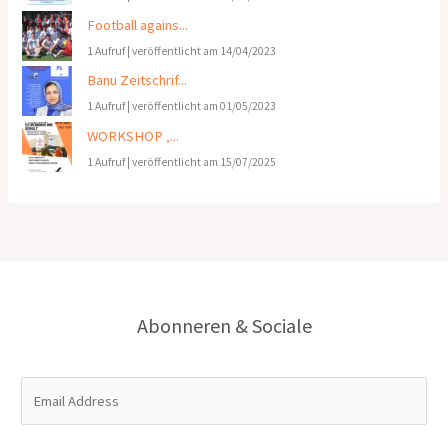
Football agains...
1 Aufruf
|
veröffentlicht am 14/04/2023
Banu Zeitschrif...
1 Aufruf
|
veröffentlicht am 01/05/2023
WORKSHOP ‚...
1 Aufruf
|
veröffentlicht am 15/07/2025
Abonneren & Sociale
E
m
a