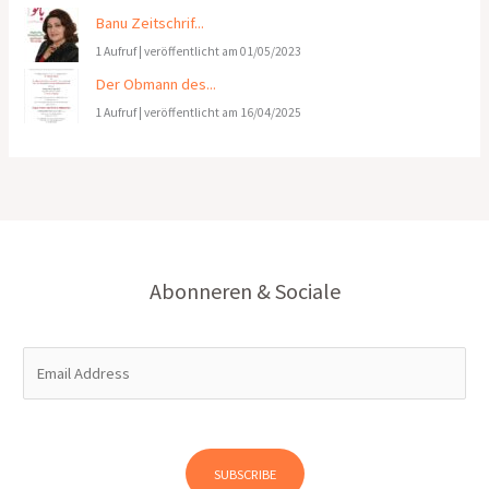
Banu Zeitschrif...
1 Aufruf
|
veröffentlicht am 01/05/2023
Der Obmann des...
1 Aufruf
|
veröffentlicht am 16/04/2025
Abonneren & Sociale
E
m
a
i
l
SUBSCRIBE