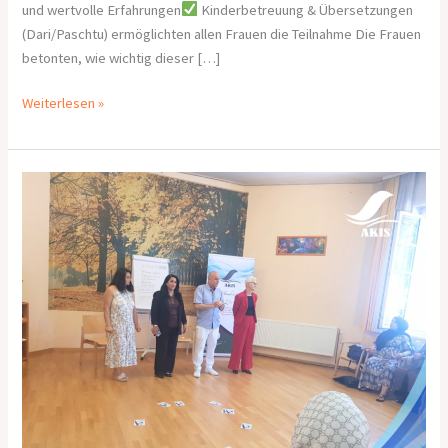
und wertvolle Erfahrungen
Kinderbetreuung & Übersetzungen
(Dari/Paschtu) ermöglichten allen Frauen die Teilnahme Die Frauen
betonten, wie wichtig dieser […]
Weiterlesen »
Bericht über
den
dritten Workshop
„Frauen
gegen
Extremismus
und
Gewalt“