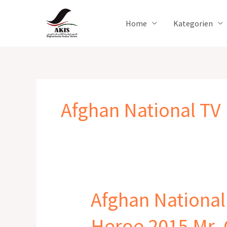
Zum
Inhalt
Home
Kategorien
springen
Afghan National TV
Afghan National
Afghan
National
Heroe 2015 Mr.
TV,