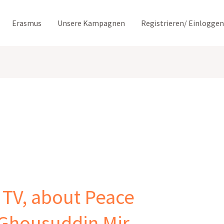
Erasmus
Unsere Kampagnen
Registrieren/ Einloggen
 TV, about Peace
 Ghousuddin Mir