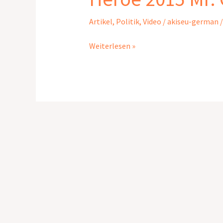
about
Peace
Artikel
,
Politik
,
Video
/
akiseu-german
Heroe
Weiterlesen »
2015
Mr.
Ghousuddin
Mir