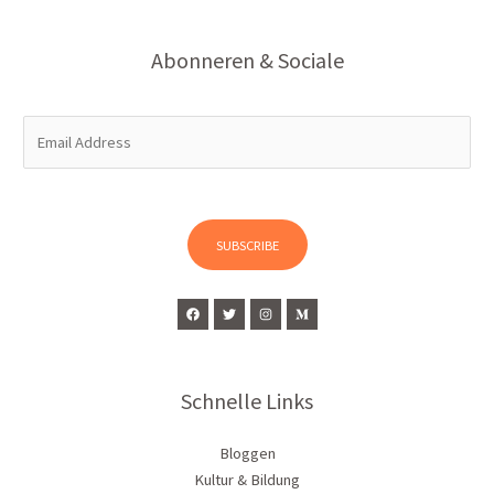
Abonneren & Sociale
E
m
a
i
l
SUBSCRIBE
*
Schnelle Links
Bloggen
Kultur & Bildung