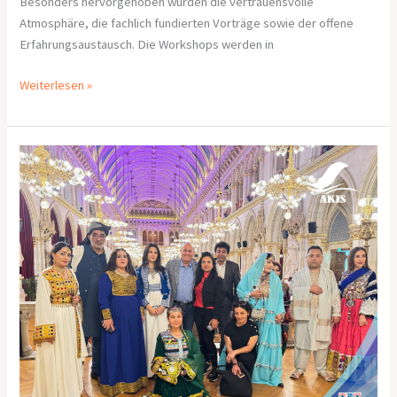
Besonders hervorgehoben wurden die vertrauensvolle
Atmosphäre, die fachlich fundierten Vorträge sowie der offene
Erfahrungsaustausch. Die Workshops werden in
Weiterlesen »
A
Powerful
Voice
from
Afghanistan
Echoes
Through
Vienna’s
Rathaus