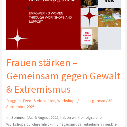
–
Gemeinsam
gegen
Gewalt
&
Extremismus
Frauen stärken –
Gemeinsam gegen Gewalt
& Extremismus
Bloggen
,
Event & Aktivitäten
,
Workshops
/
akiseu-german
/
30.
September 2025
Im Sommer (Juli & August 2025) haben wir 4 erfolgreiche
Workshops durchgeführt – mit insgesamt 83 Teilnehmerinnen.Die