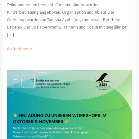
Teilnehmerinnen besucht. Für neun Kinder wurden
Kinderbetreuung angeboten. Organisation und Ablauf Der
Workshop wurde von Tamana Ayobi (psychosoziale Beraterin,
Lebens- und Sozialberaterin, Trainerin und Coach mit langjähriger
[…]
Weiterlesen »
Bericht
über
den
sechsten
Workshop
„
Frauen
gegen
Gewalt