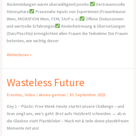
Rückmeldungen waren überwältigend positiv:
Vertrauensvolle
Atmosphäre
Praxisnahe Inputs von Expertinnen (Frauenhäuser
Wien, MIGRATION Wien, FEM, StoP u. a.)
Offene Diskussionen
und wertvolle Erfahrungen
Kinderbetreuung & Übersetzungen
(Dari/Paschtu) ermöglichten allen Frauen die Teilnahme Die Frauen
betonten, wie wichtig dieser
Weiterlesen »
Wasteless Future
Wasteless
Future
Erasmus
,
Video
/
akiseu-german
/
30. September 2025
Day 1 – Plastic-Free Week Heute startet unsere Challenge – und
Arun zeigt uns, wie’s geht: Brot aufs Holzbrett schneiden → ab in
die Glasbox statt Plastikfolie! – Mach mit & teile deine plastikfreien
Momente mit uns!