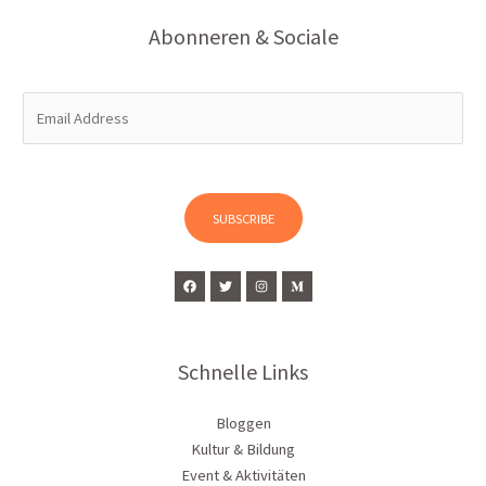
Abonneren & Sociale
E
m
a
i
l
SUBSCRIBE
*
Schnelle Links
Bloggen
Kultur & Bildung
Event & Aktivitäten