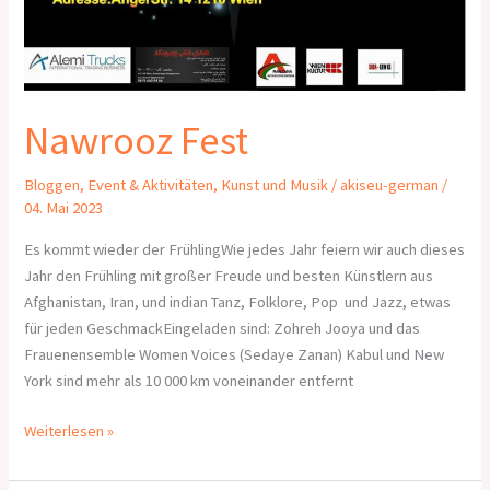
Nawrooz Fest
Bloggen
,
Event & Aktivitäten
,
Kunst und Musik
/
akiseu-german
/
04. Mai 2023
Es kommt wieder der FrühlingWie jedes Jahr feiern wir auch dieses
Jahr den Frühling mit großer Freude und besten Künstlern aus
Afghanistan, Iran, und indian Tanz, Folklore, Pop und Jazz, etwas
für jeden GeschmackEingeladen sind: Zohreh Jooya und das
Frauenensemble Women Voices (Sedaye Zanan) Kabul und New
York sind mehr als 10 000 km voneinander entfernt
Weiterlesen »