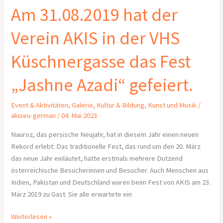
Küschnergasse
Am 31.08.2019 hat der
das
Fest
Verein AKIS in der VHS
„Jashne
Azadi“
Küschnergasse das Fest
gefeiert.
„Jashne Azadi“ gefeiert.
Event & Aktivitäten
,
Galerie
,
Kultur & Bildung
,
Kunst und Musik
/
akiseu-german
/
04. Mai 2023
Nauroz, das persische Neujahr, hat in diesem Jahr einen neuen
Rekord erlebt: Das traditionelle Fest, das rund um den 20. März
das neue Jahr einläutet, hatte erstmals mehrere Dutzend
österreichische Besucherinnen und Besucher. Auch Menschen aus
Indien, Pakistan und Deutschland waren beim Fest von AKIS am 23.
März 2019 zu Gast. Sie alle erwartete ein
Weiterlesen »