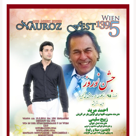
Nauroz
Fest
2016
in
Wien