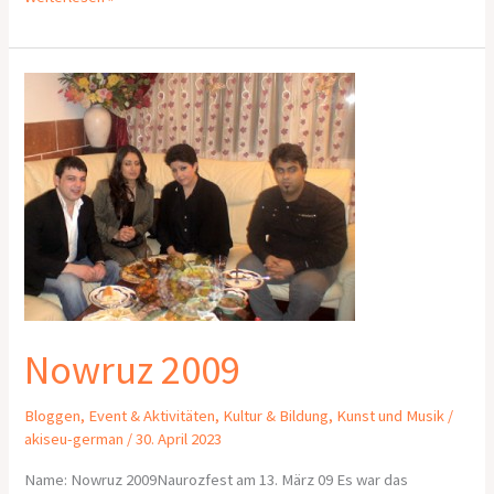
Nowruz
2009
Nowruz 2009
Bloggen
,
Event & Aktivitäten
,
Kultur & Bildung
,
Kunst und Musik
/
akiseu-german
/
30. April 2023
Name: Nowruz 2009Naurozfest am 13. März 09 Es war das