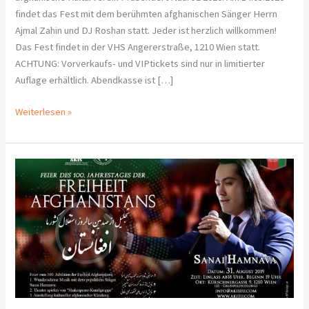
findet das Fest mit dem berühmten afghanischen Sänger Herrn
Ajmal Zahin und DJ Roshan statt. Jeder ist herzlich willkommen!
Das Fest findet in der VHS Angererstraße, 1210 Wien statt.
ACHTUNG: Vorverkaufs- und VIPtickets sind nur in limitierter
Auflage erhältlich. Abendkasse ist […]
Weiterlesen »
Am
31.08.2019
hat
der
Verein
AKIS
in
der
VHS