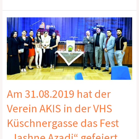
Am
31.08.2019
hat
der
Verein
AKIS
in
der
VHS
Küschnergasse
Am 31.08.2019 hat der
das
Fest
Verein AKIS in der VHS
„Jashne
Azadi“
Küschnergasse das Fest
gefeiert.
„Jashne Azadi“ gefeiert.