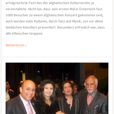
erfolgreichste Fest das der afghanischen Kulturvereins je
veranstaltete. Nicht nur, dass zum ersten Mal in Österreich fast
1000 Besucher zu einem afghanischen Konzert gekommen sind,
auch wurden viele Kulturen, durch Tanz und Musik, von vor allem
weiblichen Künstlern präsentiert. Besonders erfreulich war, dass
alle ethnischen Gruppen
Weiterlesen »
Afghanische
Kulturtreibende
und
Künstler
هنرمندان
و
فرهنگیان
افغان