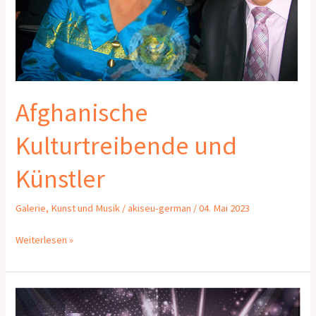
Afghanische
Kulturtreibende und
Künstler
Galerie
,
Kunst und Musik
/
akiseu-german
/
04. Mai 2023
Weiterlesen »
Nawrooz
Fest