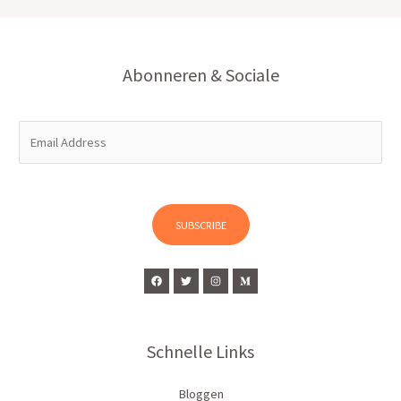
Abonneren & Sociale
E
m
a
i
l
SUBSCRIBE
*
Schnelle Links
Bloggen