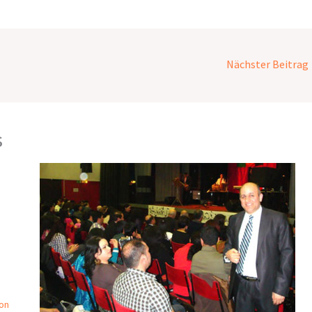
Nächster Beitrag
s
on