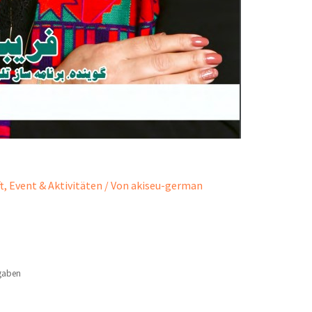
t
,
Event & Aktivitäten
/ Von
akiseu-german
gaben