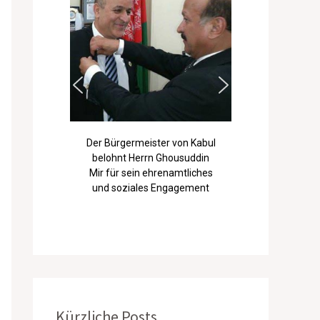
Erster Landtagspräsident
Herr Prof. Harry Kopietz
belohnt Herrn Ghousuddin
Mir mit dem goldenen
Rathausmann
Kürzliche Posts