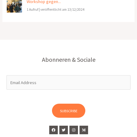
Workshop gegen...
1 Aufruf
|
veröffentlicht am 13/12/2024
Abonneren & Sociale
E
m
a
i
l
SUBSCRIBE
*