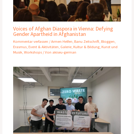
Voices of Afghan Diaspora in Vienna: Defying
Gender Apartheid in Afghanistan
Kommentar verfassen
/
Armen Helfen
,
Banu Zeitschrift
,
Bloggen
,
Erasmus
,
Event & Aktivitäten
,
Galerie
,
Kultur & Bildung
,
Kunst und
Musik
,
Workshops
/ Von
akiseu-german