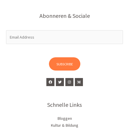
Abonneren & Sociale
E
m
a
i
l
SUBSCRIBE
*
Schnelle Links
Bloggen
Kultur & Bildung