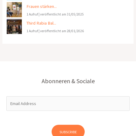
Frauen stärken...
1 Aufruf
|
veröffentlicht am 31/05/2025
Third Rabia Bal...
1 Aufruf
|
veröffentlicht am 28/01/2026
Abonneren & Sociale
E
m
a
i
l
SUBSCRIBE