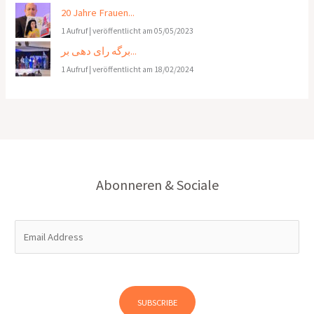
20 Jahre Frauen...
1 Aufruf
|
veröffentlicht am 05/05/2023
برگه رای دهی بر...
1 Aufruf
|
veröffentlicht am 18/02/2024
Abonneren & Sociale
E
m
a
i
l
SUBSCRIBE
*