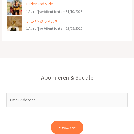
Bilder und Vide...
1 Aufruf
|
veröffentlicht am 31/10/2023
فورم رای دهی بر...
1 Aufruf
|
veröffentlicht am 28/03/2025
Abonneren & Sociale
E
m
a
i
l
SUBSCRIBE
*