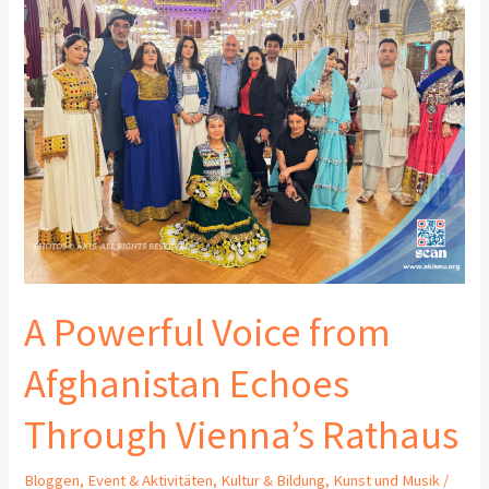
from
Afghanistan
Echoes
Through
Vienna’s
Rathaus
A Powerful Voice from
Afghanistan Echoes
Through Vienna’s Rathaus
Bloggen
,
Event & Aktivitäten
,
Kultur & Bildung
,
Kunst und Musik
/