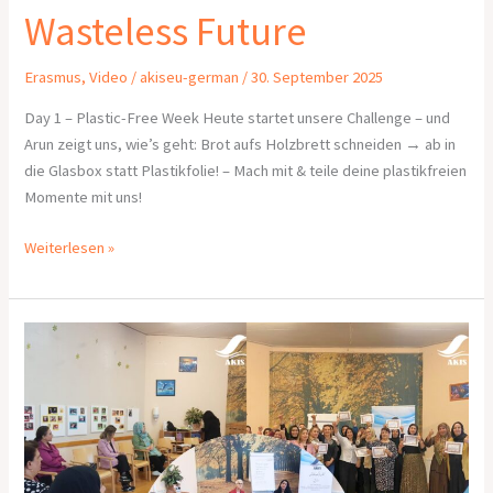
Wasteless Future
Wasteless
Future
Erasmus
,
Video
/
akiseu-german
/
30. September 2025
Day 1 – Plastic-Free Week Heute startet unsere Challenge – und
Arun zeigt uns, wie’s geht: Brot aufs Holzbrett schneiden → ab in
die Glasbox statt Plastikfolie! – Mach mit & teile deine plastikfreien
Momente mit uns!
Weiterlesen »
Workshopreihe
„Frauen
gegen
Extremismus
und
Gewalt“