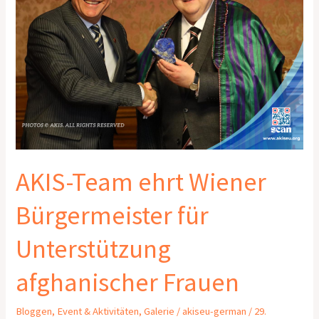
für
Unterstützung
afghanischer
Frauen
AKIS-Team ehrt Wiener
Bürgermeister für
Unterstützung
afghanischer Frauen
Bloggen
,
Event & Aktivitäten
,
Galerie
/
akiseu-german
/
29.