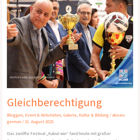
Gleichberechtigung
Bloggen
,
Event & Aktivitäten
,
Galerie
,
Kultur & Bildung
/
akiseu-
german
/
31. August 2025
Das zwölfte Festival „Kabul-win“ fand heute mit großer