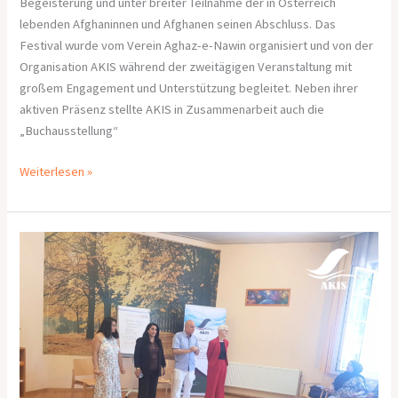
Begeisterung und unter breiter Teilnahme der in Österreich
lebenden Afghaninnen und Afghanen seinen Abschluss. Das
Festival wurde vom Verein Aghaz-e-Nawin organisiert und von der
Organisation AKIS während der zweitägigen Veranstaltung mit
großem Engagement und Unterstützung begleitet. Neben ihrer
aktiven Präsenz stellte AKIS in Zusammenarbeit auch die
„Buchausstellung“
Weiterlesen »
Bericht über
den
dritten Workshop
„Frauen
gegen
Extremismus
und
Gewalt“