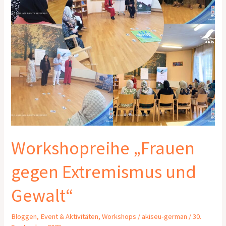
Workshopreihe „Frauen
gegen Extremismus und
Gewalt“
Bloggen
,
Event & Aktivitäten
,
Workshops
/
akiseu-german
/
30.