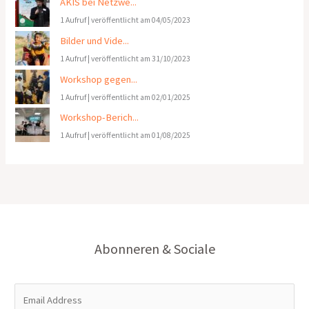
AKIS bei Netzwe...
1 Aufruf
|
veröffentlicht am 04/05/2023
Bilder und Vide...
1 Aufruf
|
veröffentlicht am 31/10/2023
Workshop gegen...
1 Aufruf
|
veröffentlicht am 02/01/2025
Workshop-Berich...
1 Aufruf
|
veröffentlicht am 01/08/2025
Abonneren & Sociale
E
m