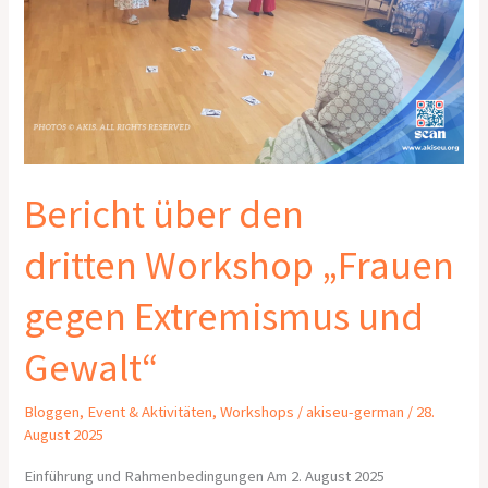
Bericht über den
dritten Workshop „Frauen
gegen Extremismus und
Gewalt“
Bloggen
,
Event & Aktivitäten
,
Workshops
/
akiseu-german
/
28.
August 2025
Einführung und Rahmenbedingungen Am 2. August 2025