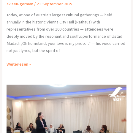
akiseu-german
/
23. September 2025
Today, at one of Austria’s largest cultural gatherings — held
annually in the historic Vienna City Hall (Rathaus) with
representatives from over 100 countries — attendees were
deeply moved by the resonant and soulful performance of Ustad
Madadi.„Oh homeland, your love is my pride…“ — his voice carried
not just lyrics, but the spirit of
Weiterlesen »
Bericht
über
den
fünften
Workshop
„Frauen
gegen