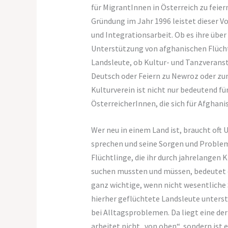
für MigrantInnen in Österreich zu feier
Gründung im Jahr 1996 leistet dieser V
und Integrationsarbeit. Ob es ihre über
Unterstützung von afghanischen Flüchtl
Landsleute, ob Kultur- und Tanzveranst
Deutsch oder Feiern zu Newroz oder z
Kulturverein ist nicht nur bedeutend fü
ÖsterreicherInnen, die sich für Afghani
Wer neu in einem Land ist, braucht oft
sprechen und seine Sorgen und Problem
Flüchtlinge, die ihr durch jahrelangen 
suchen mussten und müssen, bedeutet di
ganz wichtige, wenn nicht wesentliche 
hierher geflüchtete Landsleute unters
bei Alltagsproblemen. Da liegt eine de
arbeitet nicht „von oben“, sondern ist