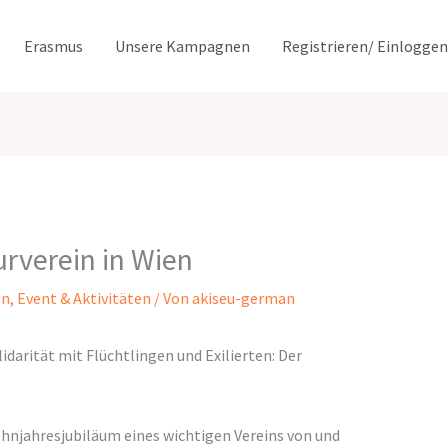
Erasmus
Unsere Kampagnen
Registrieren/ Einloggen
urverein in Wien
en
,
Event & Aktivitäten
/ Von
akiseu-german
darität mit Flüchtlingen und Exilierten: Der
Zehnjahresjubiläum eines wichtigen Vereins von und