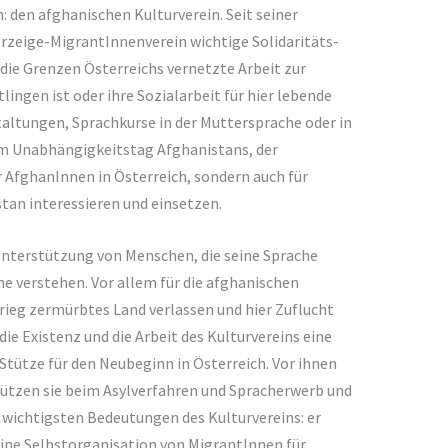
n: den afghanischen Kulturverein. Seit seiner
orzeige-MigrantInnenverein wichtige Solidaritäts-
 die Grenzen Österreichs vernetzte Arbeit zur
ingen ist oder ihre Sozialarbeit für hier lebende
altungen, Sprachkurse in der Muttersprache oder in
um Unabhängigkeitstag Afghanistans, der
r AfghanInnen in Österreich, sondern auch für
stan interessieren und einsetzen.
 Unterstützung von Menschen, die seine Sprache
e verstehen. Vor allem für die afghanischen
Krieg zermürbtes Land verlassen und hier Zuflucht
e Existenz und die Arbeit des Kulturvereins eine
Stütze für den Neubeginn in Österreich. Vor ihnen
tützen sie beim Asylverfahren und Spracherwerb und
r wichtigsten Bedeutungen des Kulturvereins: er
 eine Selbstorganisation von MigrantInnen für