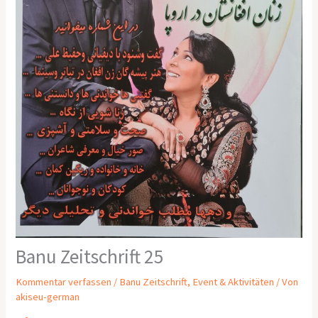
Banu Zeitschrift 25
Kommentar verfassen
/
Banu Zeitschrift
,
Event & Aktivitäten
/ Von
akiseu-german