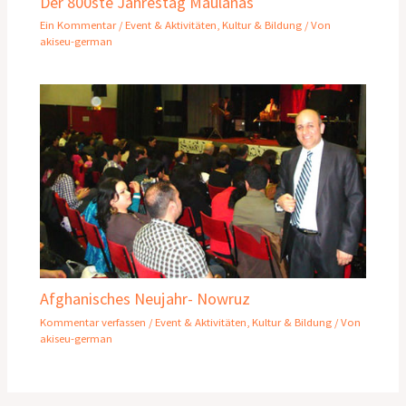
Der 800ste Jahrestag Maulanas
Ein Kommentar
/
Event & Aktivitäten
,
Kultur & Bildung
/ Von
akiseu-german
Afghanisches Neujahr- Nowruz
Kommentar verfassen
/
Event & Aktivitäten
,
Kultur & Bildung
/ Von
akiseu-german