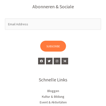
Abonneren & Sociale
E
m
a
i
l
SUBSCRIBE
*
Schnelle Links
Bloggen
Kultur & Bildung
Event & Aktivitäten