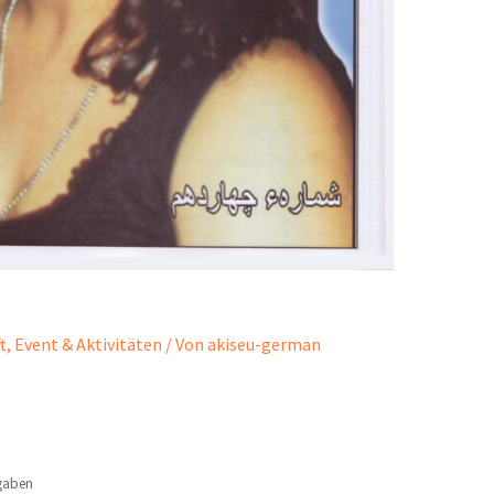
t
,
Event & Aktivitäten
/ Von
akiseu-german
gaben